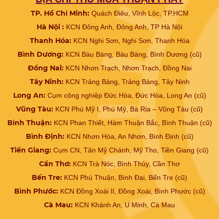
TP. Hồ Chí Minh:
Quách Điêu, Vĩnh Lộc, TP.HCM
Hà Nội :
KCN Đông Anh, Đông Anh, TP Hà Nội
Thanh Hóa:
KCN Nghi Sơn, Nghi Sơn, Thanh Hóa
Bình Dương:
KCN Bàu Bàng, Bàu Bàng, Bình Dương (cũ)
Đồng Nai:
KCN Nhơn Trạch, Nhơn Trạch, Đồng Nai
Tây Ninh:
KCN Trảng Bàng, Trảng Bàng, Tây Ninh
Long An:
Cụm công nghiệp Đức Hòa, Đức Hòa, Long An (cũ)
Vũng Tàu:
KCN Phú Mỹ I, Phú Mỹ, Bà Rịa – Vũng Tàu (cũ)
Bình Thuận:
KCN Phan Thiết, Hàm Thuận Bắc, Bình Thuận (cũ)
Bình Định:
KCN Nhơn Hòa, An Nhơn, Bình Định (cũ)
Tiền Giang:
Cụm CN, Tân Mỹ Chánh, Mỹ Tho, Tiền Giang (cũ)
Cần Thơ:
KCN Trà Nóc, Bình Thủy, Cần Thơ
Bến Tre:
KCN Phú Thuận, Bình Đại, Bến Tre (cũ)
Bình Phước:
KCN Đồng Xoài II, Đồng Xoài, Bình Phước (cũ)
Cà Mau:
KCN Khánh An, U Minh, Cà Mau