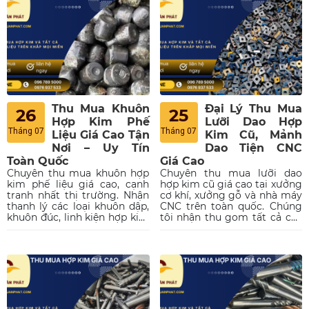
báo giá hôm nay!
Thu Mua Khuôn
Đại Lý Thu Mua
26
25
Hợp Kim Phế
Lưỡi Dao Hợp
Tháng 07
Tháng 07
Liệu Giá Cao Tận
Kim Cũ, Mảnh
Nơi – Uy Tín
Dao Tiện CNC
Toàn Quốc
Giá Cao
Chuyên thu mua khuôn hợp
Chuyên thu mua lưỡi dao
kim phế liệu giá cao, cạnh
hợp kim cũ giá cao tại xưởng
tranh nhất thị trường. Nhận
cơ khí, xưởng gỗ và nhà máy
thanh lý các loại khuôn dập,
CNC trên toàn quốc. Chúng
khuôn đúc, linh kiện hợp kim
tôi nhận thu gom tất cả các
cũ hỏng tận nơi. Cân đo uy
loại mảnh dao tiện cũ, dao
tín, khảo sát nhanh chóng,
phay ngón carbide, mũi
thanh toán liền tay một lần
khoan siêu cứng, chíp phế
duy nhất. Liên hệ ngay để
liệu và lưỡi cưa hợp kim đã
nhận báo giá chi tiết hôm
mòn, gãy hoặc hư hỏng. Liên
nay!
hệ ngay.