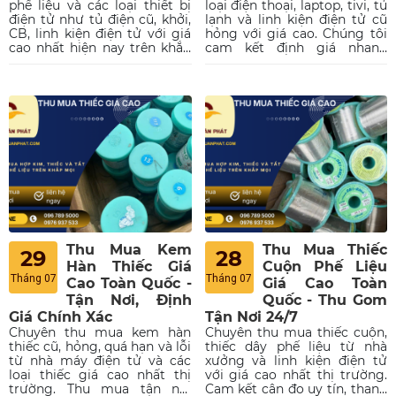
phế liệu và các loại thiết bị
loại điện thoại, laptop, tivi, tủ
điện tử như tủ điện cũ, khởi,
lạnh và linh kiện điện tử cũ
CB, linh kiện điện tử với giá
hỏng với giá cao. Chúng tôi
cao nhất hiện nay trên khắp
cam kết định giá nhanh
mọi miền tổ quốc. Cam kết
chóng, thanh toán tiền mặt
thu mua tận nơi, uy tín,
dứt điểm và hỗ trợ gom
chuyên nghiệp. Liên hệ ngay.
hàng 24/7. Liên hệ ngay.
Thu Mua Kem
Thu Mua Thiếc
29
28
Hàn Thiếc Giá
Cuộn Phế Liệu
Tháng 07
Tháng 07
Cao Toàn Quốc -
Giá Cao Toàn
Tận Nơi, Định
Quốc - Thu Gom
Giá Chính Xác
Tận Nơi 24/7
Chuyên thu mua kem hàn
Chuyên thu mua thiếc cuộn,
thiếc cũ, hỏng, quá hạn và lỗi
thiếc dây phế liệu từ nhà
từ nhà máy điện tử và các
xưởng và linh kiện điện tử
loại thiếc giá cao nhất thị
với giá cao nhất thị trường.
trường. Thu mua tận nơi
Cam kết cân đo uy tín, thanh