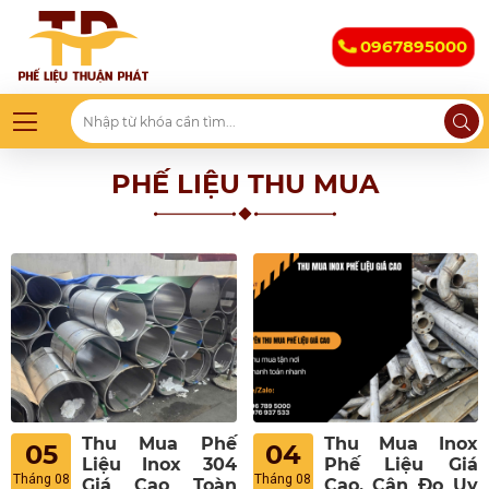
0967895000
PHẾ LIỆU THU MUA
Thu Mua Phế
Thu Mua Inox
05
04
Liệu Inox 304
Phế Liệu Giá
Tháng 08
Tháng 08
Giá Cao Toàn
Cao, Cân Đo Uy