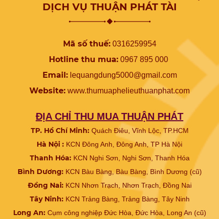
DỊCH VỤ THUẬN PHÁT TÀI
Mã số thuế:
0316259954
Hotline thu mua:
0967 895 000
Email:
lequangdung5000@gmail.com
Website:
www.
thumuaphelieuthuanphat.com
ĐỊA CHỈ THU MUA THUẬN PHÁT
TP. Hồ Chí Minh:
Quách Điêu, Vĩnh Lộc, TP.HCM
Hà Nội :
KCN Đông Anh, Đông Anh, TP Hà Nội
Thanh Hóa:
KCN Nghi Sơn, Nghi Sơn, Thanh Hóa
Bình Dương:
KCN Bàu Bàng, Bàu Bàng, Bình Dương (cũ)
Đồng Nai:
KCN Nhơn Trạch, Nhơn Trạch, Đồng Nai
Tây Ninh:
KCN Trảng Bàng, Trảng Bàng, Tây Ninh
Long An:
Cụm công nghiệp Đức Hòa, Đức Hòa, Long An (cũ)