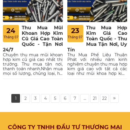
Thu Mua Mũi
Thu Mua Hợp
24
23
Khoan Hợp Kim
Kim Giá Cao
Tháng 07
Tháng 07
Cũ Giá Cao Toàn
Toàn Quốc - Thu
Quốc - Tận Nơi
Mua Tận Nơi, Uy
24/7
Tín
Chuyên thu mua mũi khoan
Thu Mua Phế Liệu Thuận
hợp kim cũ giá cao nhất thị
Phát với nhiều năm kinh
trường. Thu mua tận nơi,
nghiệm chuyên thu mua hợp
thanh toán nhanh.Nhận mua
kim giá cao với tất cả các
mọi số lượng, chủng loại, hư
loại như mũi khoa hợp kim,
hỏng, nứt vỡ từ xưởng cơ
chips, lưỡi dao hợp kim,
khí. Liên hệ ngay để nhận
khuôn hợp kim.... Thu mua
báo giá chính xác và ưu đãi
tận nơi, uy tín, chuyên
hoa hồng cao.
nghiệp trên khắp mọi miền
tổ quốc. Liên hệ
1
2
3
4
5
6
7
...
21
22
CÔNG TY TNHH ĐẦU TƯ THƯƠNG MẠI