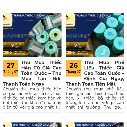
24/7, định giá minh bạch
toán nhanh một lần, vận
theo hàm lượng thiếc, thanh
chuyển tận nơi và chiết khấu
toán nhanh gọn dứt điểm.
hoa hồng hấp dẫn. Liên hệ
Liên hệ ngay.
ngay.
Thu Mua Thiếc
Thu Mua Phế
27
26
Hàn Cũ Giá Cao
Liệu Thiếc Giá
Tháng 07
Tháng 07
Toàn Quốc – Thu
Cao Toàn Quốc –
Mua Tận Nơi,
Định Giá Ngay,
Thanh Toán Ngay
Thanh Toán Tiền Mặt
Chuyên thu mua thiếc hàn
Chuyên thu mua phế liệu
cũ giá cao với tất cả các loại,
thiếc giá cao, thiếc bạc, thiếc
xỉ thiếc, bã thiếc, kem hàn và
hàn, xỉ thiếc, bã thiếc số
bột thiếc tồn kho từ nhà máy
lượng lớn tận nơi với giá cao
điện tử với giá cao nhất thị
nhất thị trường. Thu gom
trường, cam kết định giá
nhanh, vận chuyển miễn phí,
minh bạch, bốc xếp tận nơi
thanh toán liền tay và có hoa
và thanh toán dứt điểm. Liên
hồng cao cho người giới
hệ ngay
thiệu. Liên hệ ngay để nhận