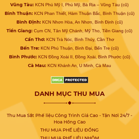
Vũng Tàu:
KCN Phú Mỹ I, Phú Mỹ, Bà Rịa – Vũng Tàu (cũ)
Bình Thuận:
KCN Phan Thiết, Hàm Thuận Bắc, Bình Thuận (cũ)
Bình Định:
KCN Nhơn Hòa, An Nhơn, Bình Định (cũ)
Tiền Giang:
Cụm CN, Tân Mỹ Chánh, Mỹ Tho, Tiền Giang (cũ)
Cần Thơ:
KCN Trà Nóc, Bình Thủy, Cần Thơ
Bến Tre:
KCN Phú Thuận, Bình Đại, Bến Tre (cũ)
Bình Phước:
KCN Đồng Xoài II, Đồng Xoài, Bình Phước (cũ)
Cà Mau:
KCN Khánh An, U Minh, Cà Mau
DANH MỤC THU MUA
Thu Mua Sắt Phế liệu Công Trình Giá Cao - Tận Nơi 24/7 -
Hoa Hồng Cao
THU MUA PHẾ LIỆU ĐỒNG
THU MUA PHẾ LIỆU NHÔM