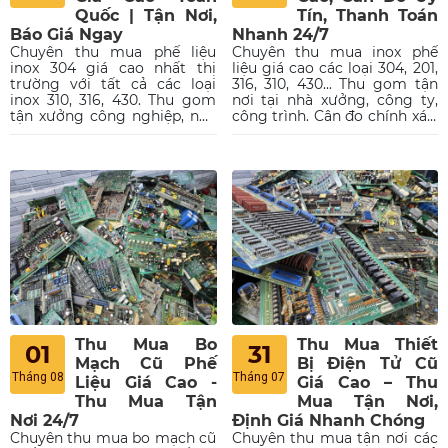
Quốc | Tận Nơi,
Tín, Thanh Toán
Báo Giá Ngay
Nhanh 24/7
Chuyên thu mua phế liệu
Chuyên thu mua inox phế
inox 304 giá cao nhất thị
liệu giá cao các loại 304, 201,
trường với tất cả các loại
316, 310, 430... Thu gom tận
inox 310, 316, 430. Thu gom
nơi tại nhà xưởng, công ty,
tận xưởng công nghiệp, nhà
công trình. Cân đo chính xác,
máy, công trình. Quy trình
thanh toán liền tay 1 lần,
cân đo uy tín, thanh toán
chiết khấu hoa hồng cao cho
nhanh. Hoa hồng cao. Liên hệ
người giới thiệu. Liên hệ
ngay để nhận báo giá hôm
ngay.
nay!
Thu Mua Bo
Thu Mua Thiết
01
31
Mạch Cũ Phế
Bị Điện Tử Cũ
Tháng 08
Tháng 07
Liệu Giá Cao -
Giá Cao – Thu
Thu Mua Tận
Mua Tận Nơi,
Nơi 24/7
Định Giá Nhanh Chóng
Chuyên thu mua bo mạch cũ
Chuyên thu mua tận nơi các