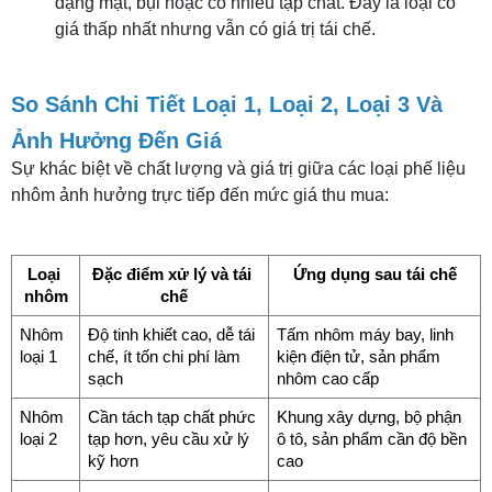
dạng mạt, bụi hoặc có nhiều tạp chất. Đây là loại có
giá thấp nhất nhưng vẫn có giá trị tái chế.
So Sánh Chi Tiết Loại 1, Loại 2, Loại 3 Và
Ảnh Hưởng Đến Giá
Sự khác biệt về chất lượng và giá trị giữa các loại phế liệu
nhôm ảnh hưởng trực tiếp đến mức giá thu mua:
Loại 
Đặc điểm xử lý và tái 
Ứng dụng sau tái chế
nhôm
chế
Nhôm 
Độ tinh khiết cao, dễ tái 
Tấm nhôm máy bay, linh 
loại 1
chế, ít tốn chi phí làm 
kiện điện tử, sản phẩm 
sạch
nhôm cao cấp
Nhôm 
Cần tách tạp chất phức 
Khung xây dựng, bộ phận 
loại 2
tạp hơn, yêu cầu xử lý 
ô tô, sản phẩm cần độ bền 
kỹ hơn
cao