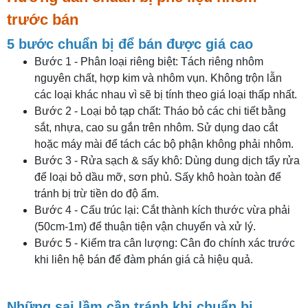
trước bán
5 bước chuẩn bị để bán được giá cao
Bước 1 - Phân loại riêng biệt: Tách riêng nhôm
nguyên chất, hợp kim và nhôm vụn. Không trộn lẫn
các loại khác nhau vì sẽ bị tính theo giá loại thấp nhất.
Bước 2 - Loại bỏ tạp chất: Tháo bỏ các chi tiết bằng
sắt, nhựa, cao su gắn trên nhôm. Sử dụng dao cắt
hoặc máy mài để tách các bộ phận không phải nhôm.
Bước 3 - Rửa sạch & sấy khô: Dùng dung dịch tẩy rửa
để loại bỏ dầu mỡ, sơn phủ. Sấy khô hoàn toàn để
tránh bị trừ tiền do độ ẩm.
Bước 4 - Cấu trúc lại: Cắt thành kích thước vừa phải
(50cm-1m) để thuận tiện vận chuyển và xử lý.
Bước 5 - Kiểm tra cân lượng: Cân đo chính xác trước
khi liên hệ bán để đàm phán giá cả hiệu quả.
Những sai lầm cần tránh khi chuẩn bị