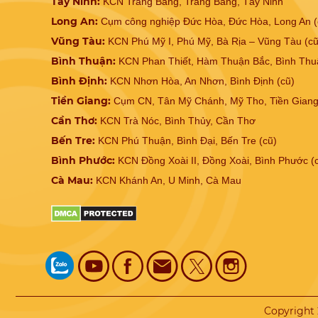
Tây Ninh:
KCN Trảng Bàng, Trảng Bàng, Tây Ninh
Long An:
Cụm công nghiệp Đức Hòa, Đức Hòa, Long An (
Vũng Tàu:
KCN Phú Mỹ I, Phú Mỹ, Bà Rịa – Vũng Tàu (cũ
Bình Thuận:
KCN Phan Thiết, Hàm Thuận Bắc, Bình Thu
Bình Định:
KCN Nhơn Hòa, An Nhơn, Bình Định (cũ)
Tiền Giang:
Cụm CN, Tân Mỹ Chánh, Mỹ Tho, Tiền Giang
Cần Thơ:
KCN Trà Nóc, Bình Thủy, Cần Thơ
Bến Tre:
KCN Phú Thuận, Bình Đại, Bến Tre (cũ)
Bình Phước:
KCN Đồng Xoài II, Đồng Xoài, Bình Phước (
Cà Mau:
KCN Khánh An, U Minh, Cà Mau
Copyright