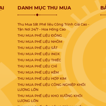
ây
công nghiệp, mang đến giải pháp chuyên
nghiệp và trọn gói cho doanh nghiệp có
ẠI
DANH MỤC THU MUA
B
nhu cầu thanh lý kho xưởng tại các KCN
Tây Ninh, cam kết nhanh chóng, đúng quy
định và sinh lợi tối ưu.
Thu Mua Sắt Phế liệu Công Trình Giá Cao -
Tận Nơi 24/7 - Hoa Hồng Cao
THU MUA PHẾ LIỆU ĐỒNG
THU MUA PHẾ LIỆU NHÔM
THU MUA PHẾ LIỆU SẮT
THU MUA PHẾ LIỆU INOX
THU MUA PHẾ LIỆU THIẾC
THU MUA PHẾ LIỆU CHÌ
THU MUA PHẾ LIỆU KẼM
THU MUA PHẾ LIỆU HỢP KIM
THU MUA PHẾ LIỆU CÔNG NGHIỆP KHỐI
LƯỢNG LỚN
)
THU MUA PHẾ LIỆU KHO XƯỞNG KHỐI
LƯỢNG LỚN