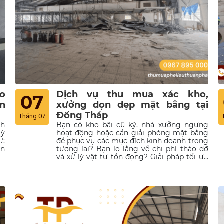
o
Dịch vụ thu mua xác kho,
07
n
xưởng dọn dẹp mặt bằng tại
Đồng Tháp
Tháng 07
nh
​​​​​​​Bạn có kho bãi cũ kỹ, nhà xưởng ngưng
lý
hoạt động hoặc cần giải phóng mặt bằng
ư;
để phục vụ các mục đích kinh doanh trong
ận
tương lai? Bạn lo lắng về chi phí tháo dỡ
và xử lý vật tư tồn đọng? Giải pháp tối ưu
giúp bạn giải quyết vấn đề chính là dịch vụ
thu mua xác kho xưởng Đồng Tháp, có kết
hợp dọn dẹp mặt bằng chuyên nghiệp từ
Phế Liệu Thuận Phát. Tại Đồng Tháp,
chúng tôi cung cấp dịch vụ trọn gói – từ
khảo sát, tháo dỡ đến vận chuyển – giúp
bạn tiết kiệm chi phí và sớm đưa mặt bằng
vào mục đích sử dụng mới.