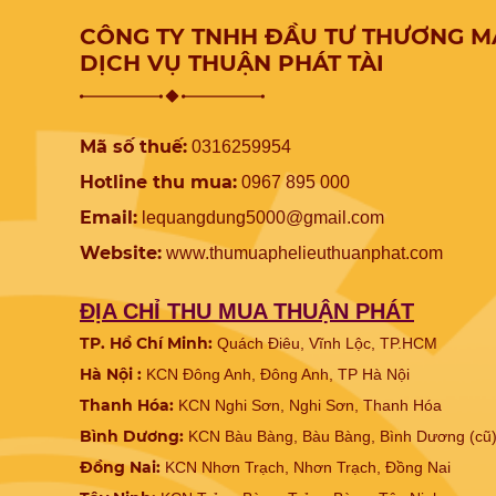
hiểu về dịch vụ này qua bài viết sau đ
nhé!
CÔNG TY TNHH ĐẦU TƯ THƯƠNG M
DỊCH VỤ THUẬN PHÁT TÀI
Mã số thuế:
0316259954
Hotline thu mua:
0967 895 000
Email:
lequangdung5000@gmail.com
Website:
www.
thumuaphelieuthuanphat.com
ĐỊA CHỈ THU MUA THUẬN PHÁT
TP. Hồ Chí Minh:
Quách Điêu, Vĩnh Lộc, TP.HCM
Hà Nội :
KCN Đông Anh, Đông Anh, TP Hà Nội
Thanh Hóa:
KCN Nghi Sơn, Nghi Sơn, Thanh Hóa
Bình Dương:
KCN Bàu Bàng, Bàu Bàng, Bình Dương (cũ
Đồng Nai:
KCN Nhơn Trạch, Nhơn Trạch, Đồng Nai