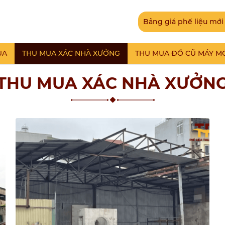
Bảng giá phế liệu mới
UA
THU MUA XÁC NHÀ XƯỞNG
THU MUA ĐỒ CŨ MÁY M
THU MUA XÁC NHÀ XƯỞN