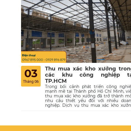
Thu mua xác kho xưởng tron
03
các khu công nghiệp tạ
TP.HCM
Tháng 06
Trong bối cảnh phát triển công nghi
mạnh mẽ tại Thành phố Hồ Chí Minh, vi
thu mua xác kho xưởng đã trở thành m
nhu cầu thiết yếu đối với nhiều doa
nghiệp. Dịch vụ thu mua xác kho xưở
trong các khu công nghiệp của Phế Li
Thuận Phát là một trong những giải ph
tối ưu giúp các công ty giải quyết nhữ
tài sản không còn sử dụng đến trong q
trình sản xuất kinh doanh. Hãy cùng t