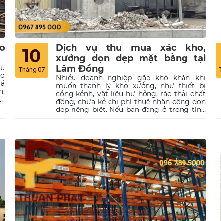
o
Dịch vụ thu mua xác kho,
10
xưởng dọn dẹp mặt bằng tại
hu
Lâm Đồng
Tháng 07
ho
Nhiều doanh nghiệp gặp khó khăn khi
iá
muốn thanh lý kho xưởng, như thiết bị
n,
cồng kềnh, vật liệu hư hỏng, rác thải chất
g.
đống, chưa kể chi phí thuê nhân công dọn
dẹp riêng biệt. Nếu bạn đang ở trong tình
huống này tại Lâm Đồng, đừng lo, vì đã có
Thu Mua Phế Liệu Thuận Phát. Với kinh
nghiệm dày dạn trong thu mua xác kho
xưởng Lâm Đồng, chúng tôi cam kết đưa
ra mức giá mua cao hơn thị trường chung,
đồng thời có hỗ trợ vận chuyển - dọn sạch
kho bãi - bàn giao nhanh, giúp bạn tiết
kiệm cả thời gian lẫn chi phí.