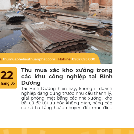
Thu mua xác kho xưởng trong
22
các khu công nghiệp tại Bình
Dương
Tháng 05
Tại Bình Dương hiện nay, không ít doanh
nghiệp đang đứng trước nhu cầu thanh lý,
giải phóng mặt bằng các nhà xưởng, kho
bãi cũ để tối ưu hóa không gian, nâng cấp
cơ sở hạ tầng hoặc chuyển đổi mục đích
sử dụng. Tuy nhiên, việc xử lý những công
trình đã xuống cấp này thường tiêu tốn
không ít thời gian, công sức và chi phí.