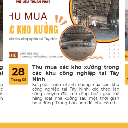
g
Thu mua xác kho xưởng trong
28
i
các khu công nghiệp tại Tây
Ninh
Tháng 05
ệp
Sự phát triển nhanh chóng của các khu
ệc
công nghiệp tại Tây Ninh kéo theo làn
ột
sóng chuyển đổi, mở rộng hoặc giải thể
nh
hàng loạt nhà xưởng sau một thời gian
ng
hoạt động. Trong bối cảnh đó, nhu cầu thu
ệu
mua xác kho xưởng ngày càng tăng cao,
áp
đặc biệt từ các đơn vị muốn thanh lý tài
ng
sản cố định một cách hiệu quả. Đơn vị Phế
uá
Liệu Thuận Phát, với hơn 10 năm kinh
ìm
nghiệm trong ngành thu mua phế liệu