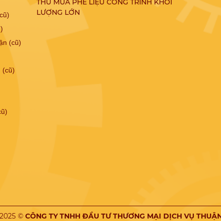
THU MUA PHẾ LIỆU CÔNG TRÌNH KHỐI
LƯỢNG LỚN
cũ)
)
ận (cũ)
 (cũ)
cũ)
 2025 ©
CÔNG TY TNHH ĐẦU TƯ THƯƠNG MẠI DỊCH VỤ THUẬN