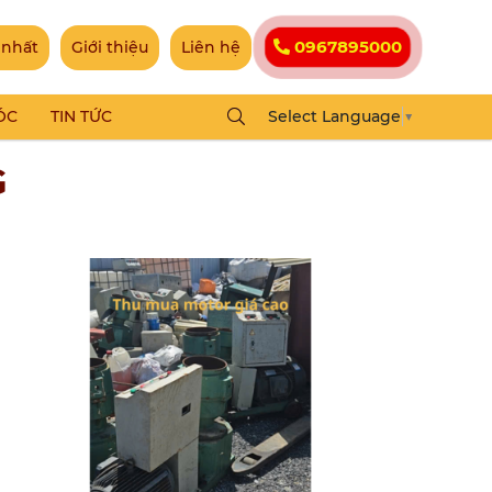
0967895000
 nhất
Giới thiệu
Liên hệ
ÓC
TIN TỨC
Select Language
▼
G