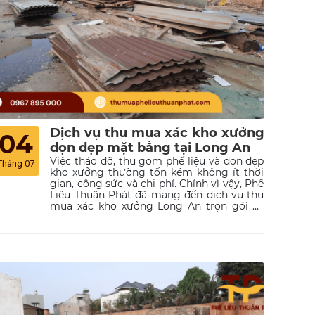
Dịch vụ thu mua xác kho xưởng
04
dọn dẹp mặt bằng tại Long An
Việc tháo dỡ, thu gom phế liệu và dọn dẹp
Tháng 07
kho xưởng thường tốn kém không ít thời
gian, công sức và chi phí. Chính vì vậy, Phế
Liệu Thuận Phát đã mang đến dịch vụ thu
mua xác kho xưởng Long An trọn gói và
dọn dẹp mặt bằng chuyên nghiệp, giúp
quý khách hàng an tâm tuyệt đối.