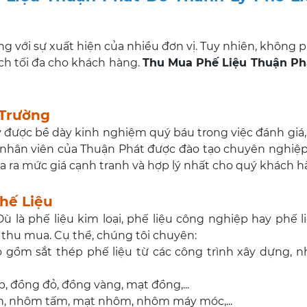
g với sự xuất hiện của nhiều đơn vị. Tuy nhiên, không p
ích tối đa cho khách hàng.
Thu Mua Phế Liệu Thuận Ph
 Trường
y được bề dày kinh nghiệm quý báu trong việc đánh giá,
ũ nhân viên của Thuận Phát được đào tạo chuyên nghiệp
ó đưa ra mức giá cạnh tranh và hợp lý nhất cho quý khách h
hế Liệu
 là phế liệu kim loại, phế liệu công nghiệp hay phế l
 thu mua. Cụ thể, chúng tôi chuyên:
o gồm sắt thép phế liệu từ các công trình xây dựng, n
áp, đồng đỏ, đồng vàng, mạt đồng,...
h, nhôm tấm, mạt nhôm, nhôm máy móc,...