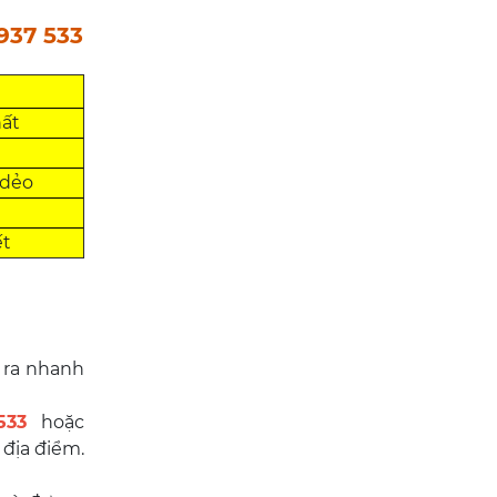
937 533
hất
 dẻo
ết
 ra nhanh
533
hoặc
 địa điểm.