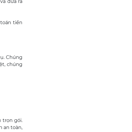
 và đưa ra
toán tiền
vụ. Chúng
ệt, chúng
trọn gói.
 an toàn,