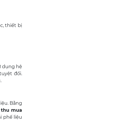
trình cân đo Chuyên
nghiệp, thanh toán
nhanh. Liên hệ ngay
, thiết bị
sử dụng hệ
uyệt đối.
.
iệu. Bằng
c
thu mua
i phế liệu