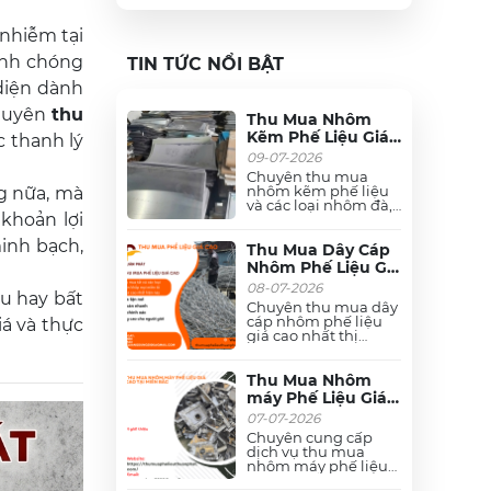
nhiễm tại
anh chóng
TIN TỨC NỔI BẬT
 diện dành
chuyên
thu
Thu Mua Nhôm
Kẽm Phế Liệu Giá
c thanh lý
Cao Miền Bắc | Tận
09-07-2026
Nơi, Cân Đo Uy Tín
Chuyên thu mua
nhôm kẽm phế liệu
g nữa, mà
và các loại nhôm đà,
khoản lợi
nhôm xingfa, nhôm
máy, dây cáp nhôm...
inh bạch,
giá cao tận nơi tại Hà
Thu Mua Dây Cáp
Nội và các tỉnh Miền
Nhôm Phế Liệu Giá
Bắc. Thu mua số
Cao Tận Nơi Miền
08-07-2026
lượng lớn, định giá
ầu hay bất
Bắc
nhanh, thanh toán
Chuyên thu mua dây
nhanh, hoa hồng
cáp nhôm phế liệu
iá và thực
cao. Liên hệ ngay!
giá cao nhất thị
trường Miền Bắc và
tất cả các loại nhôm
phế liệu khác như
Thu Mua Nhôm
nhôm đà, nhôm máy,
máy Phế Liệu Giá
nhôm kẽm, nhôm hệ
Cao Tại Miền Bắc -
07-07-2026
xingfa,.... . Thu mua
Thu Mua Tận Nơi
tận nơi, cân đo uy tín,
Chuyên cung cấp
24/7
thanh toán nhanh.
dịch vụ thu mua
Phục vụ 24/7 tại Hà
nhôm máy phế liệu
Nội, Hải Phòng, Bắc
giá cao tại Miền Bắc