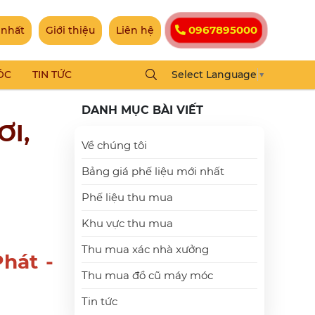
0967895000
 nhất
Giới thiệu
Liên hệ
ÓC
TIN TỨC
Select Language
▼
DANH MỤC BÀI VIẾT
ƠI,
Về chúng tôi
Bảng giá phế liệu mới nhất
Phế liệu thu mua
Khu vực thu mua
Thu mua xác nhà xưởng
hát -
Thu mua đồ cũ máy móc
Tin tức