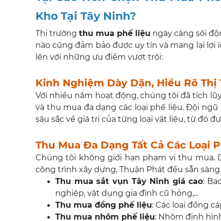
Kho Tại Tây Ninh?
Thị trường
thu mua phế liệu
ngày càng sôi độn
nào cũng đảm bảo được uy tín và mang lại lợi 
lên với những ưu điểm vượt trội:
Kinh Nghiệm Dày Dặn, Hiểu Rõ Thị
Với nhiều năm hoạt động, chúng tôi đã tích lũ
và thu mua đa dạng các loại phế liệu. Đội ng
sâu sắc về giá trị của từng loại vật liệu, từ đ
Thu Mua Đa Dạng Tất Cả Các Loại P
Chúng tôi không giới hạn phạm vi thu mua. Dù
công trình xây dựng, Thuận Phát đều sẵn sàng
Thu mua sắt vụn Tây Ninh giá cao
: Ba
nghiệp, vật dụng gia đình cũ hỏng,...
Thu mua đồng phế liệu
: Các loại đồng c
Thu mua nhôm phế liệu
: Nhôm định hìn