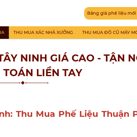
Bảng giá phế liệu mới
UA
THU MUA XÁC NHÀ XƯỞNG
THU MUA ĐỒ CŨ MÁY M
ÂY NINH GIÁ CAO - TẬN N
 TOÁN LIỀN TAY
nh: Thu Mua Phế Liệu Thuận P