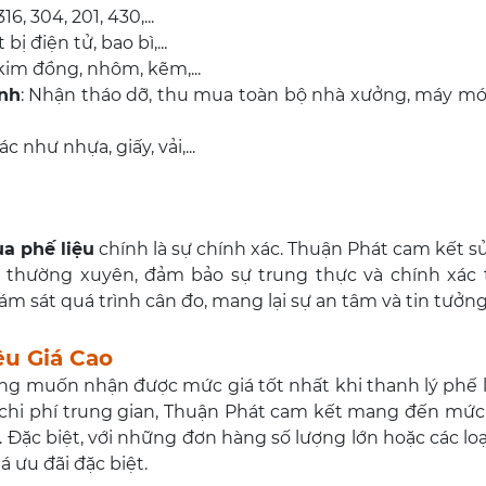
316, 304, 201, 430,...
 bị điện tử, bao bì,...
 kim đồng, nhôm, kẽm,...
nh
: Nhận tháo dỡ, thu mua toàn bộ nhà xưởng, máy móc
 như nhựa, giấy, vải,...
a phế liệu
chính là sự chính xác. Thuận Phát cam kết 
 thường xuyên, đảm bảo sự trung thực và chính xác t
m sát quá trình cân đo, mang lại sự an tâm và tin tưởng
ệu Giá Cao
ng muốn nhận được mức giá tốt nhất khi thanh lý phế l
u chi phí trung gian, Thuận Phát cam kết mang đến mứ
 Đặc biệt, với những đơn hàng số lượng lớn hoặc các loạ
á ưu đãi đặc biệt.