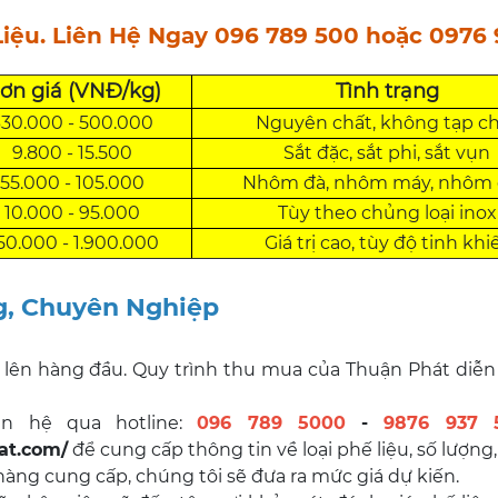
iệu. Liên Hệ Ngay 096 789 500 hoặc 0976 
ơn giá (VNĐ/kg)
Tình trạng
330.000 - 500.000
Nguyên chất, không tạp c
9.800 - 15.500
Sắt đặc, sắt phi, sắt vụn
55.000 - 105.000
Nhôm đà, nhôm máy, nhôm
10.000 - 95.000
Tùy theo chủng loại inox
50.000 - 1.900.000
Giá trị cao, tùy độ tinh khi
g, Chuyên Nghiệp
g lên hàng đầu. Quy trình thu mua của Thuận Phát diễn
n hệ qua hotline:
096 789 5000
-
9876 937 
at.com/
để cung cấp thông tin về loại phế liệu, số lượng,
àng cung cấp, chúng tôi sẽ đưa ra mức giá dự kiến.