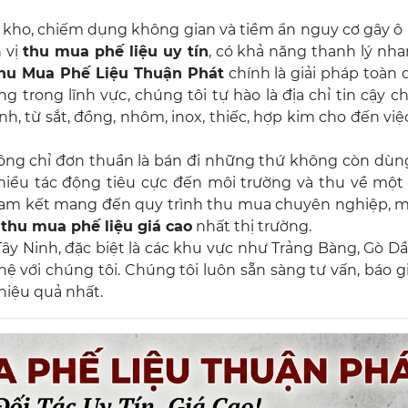
 kho, chiếm dụng không gian và tiềm ẩn nguy cơ gây ô 
 vị
thu mua phế liệu uy tín
, có khả năng thanh lý nh
hu Mua Phế Liệu Thuận Phát
chính là giải pháp toàn
 trong lĩnh vực, chúng tôi tự hào là địa chỉ tin cậy 
nh, từ sắt, đồng, nhôm, inox, thiếc, hợp kim cho đến việ
không chỉ đơn thuần là bán đi những thứ không còn dùn
thiểu tác động tiêu cực đến môi trường và thu về một 
cam kết mang đến quy trình thu mua chuyên nghiệp, m
c
thu mua phế liệu giá cao
nhất thị trường.
ây Ninh, đặc biệt là các khu vực như Trảng Bàng, Gò D
hệ với chúng tôi. Chúng tôi luôn sẵn sàng tư vấn, báo g
hiệu quả nhất.