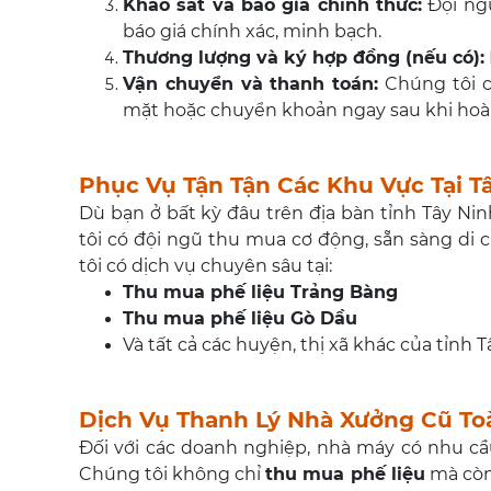
Khảo sát và báo giá chính thức:
Đội ngũ
báo giá chính xác, minh bạch.
Thương lượng và ký hợp đồng (nếu có):
Vận chuyển và thanh toán:
Chúng tôi c
mặt hoặc chuyển khoản ngay sau khi hoàn 
Phục Vụ Tận Tận Các Khu Vực Tại T
Dù bạn ở bất kỳ đâu trên địa bàn tỉnh Tây Nin
tôi có đội ngũ thu mua cơ động, sẵn sàng di
tôi có dịch vụ chuyên sâu tại:
Thu mua phế liệu Trảng Bàng
Thu mua phế liệu Gò Dầu
Và tất cả các huyện, thị xã khác của tỉnh T
Dịch Vụ Thanh Lý Nhà Xưởng Cũ To
Đối với các doanh nghiệp, nhà máy có nhu cầ
Chúng tôi không chỉ
thu mua phế liệu
mà còn 