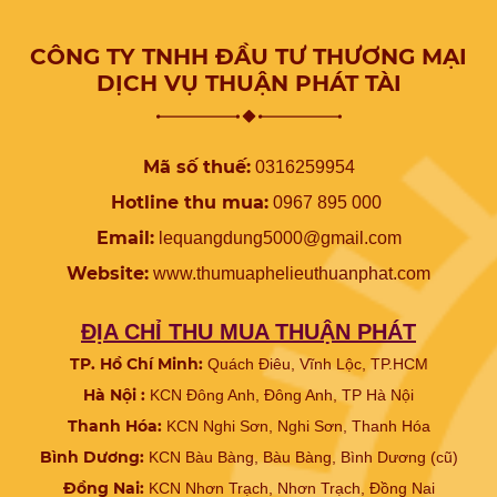
CÔNG TY TNHH ĐẦU TƯ THƯƠNG MẠI
DỊCH VỤ THUẬN PHÁT TÀI
Mã số thuế:
0316259954
Hotline thu mua:
0967 895 000
Email:
lequangdung5000@gmail.com
Website:
www.
thumuaphelieuthuanphat.com
ĐỊA CHỈ THU MUA THUẬN PHÁT
TP. Hồ Chí Minh:
Quách Điêu, Vĩnh Lộc, TP.HCM
Hà Nội :
KCN Đông Anh, Đông Anh, TP Hà Nội
Thanh Hóa:
KCN Nghi Sơn, Nghi Sơn, Thanh Hóa
Bình Dương:
KCN Bàu Bàng, Bàu Bàng, Bình Dương (cũ)
Đồng Nai:
KCN Nhơn Trạch, Nhơn Trạch, Đồng Nai