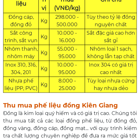
liệu
vị
(VNĐ/kg)
Đồng cáp,
298.000 -
Tùy theo tỷ lệ đồng
Kg
đồng đỏ
500.000
nguyên chất
Sắt công
10.000 -
Sắt đặc giá cao hơn
Kg
trình, sắt vụn
16.000
sắt gỉ
Nhôm thanh,
55.000 -
Nhôm loại 1 sạch,
Kg
nhôm máy
95.000
không lẫn tạp chất
Inox 310, 316,
10.000 -
Inox 304 có giá trị
Kg
304, 201
95.000
cao nhất
Nhựa phế
8.000 -
Tùy loại nhựa cứng
Kg
liệu (PP, PVC)
25.000
hay nhựa dẻo
Thu mua phế liệu đồng Kiên Giang
Đồng là kim loại quý hiếm và có giá trị cao. Chúng tôi
thu mua tất cả các loại đồng phế liệu, từ đồng đỏ,
đồng vàng, đồng cáp, đồng mạt... với quy trình kiểm
tra chất lượng chuyên nghiệp để đưa ra mức giá tốt