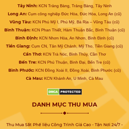
Tây Ninh:
KCN Trảng Bàng, Trảng Bàng, Tây Ninh
Long An:
Cụm công nghiệp Đức Hòa, Đức Hòa, Long An (cũ)
Vũng Tàu:
KCN Phú Mỹ I, Phú Mỹ, Bà Rịa – Vũng Tàu (cũ)
Bình Thuận:
KCN Phan Thiết, Hàm Thuận Bắc, Bình Thuận (cũ)
Bình Định:
KCN Nhơn Hòa, An Nhơn, Bình Định (cũ)
Tiền Giang:
Cụm CN, Tân Mỹ Chánh, Mỹ Tho, Tiền Giang (cũ)
Cần Thơ:
KCN Trà Nóc, Bình Thủy, Cần Thơ
Bến Tre:
KCN Phú Thuận, Bình Đại, Bến Tre (cũ)
Bình Phước:
KCN Đồng Xoài II, Đồng Xoài, Bình Phước (cũ)
Cà Mau:
KCN Khánh An, U Minh, Cà Mau
DANH MỤC THU MUA
Thu Mua Sắt Phế liệu Công Trình Giá Cao - Tận Nơi 24/7 -