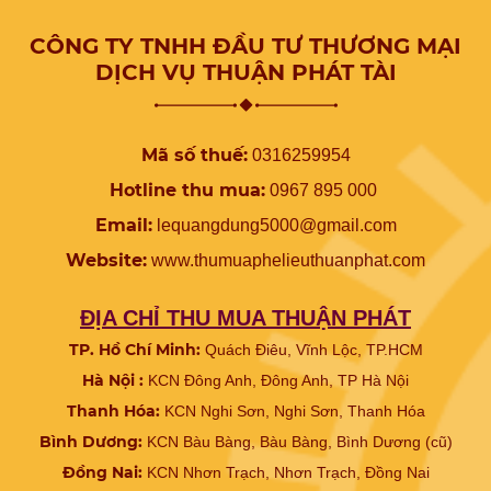
CÔNG TY TNHH ĐẦU TƯ THƯƠNG MẠI
DỊCH VỤ THUẬN PHÁT TÀI
Mã số thuế:
0316259954
Hotline thu mua:
0967 895 000
Email:
lequangdung5000@gmail.com
Website:
www.
thumuaphelieuthuanphat.com
ĐỊA CHỈ THU MUA THUẬN PHÁT
TP. Hồ Chí Minh:
Quách Điêu, Vĩnh Lộc, TP.HCM
Hà Nội :
KCN Đông Anh, Đông Anh, TP Hà Nội
Thanh Hóa:
KCN Nghi Sơn, Nghi Sơn, Thanh Hóa
Bình Dương:
KCN Bàu Bàng, Bàu Bàng, Bình Dương (cũ)
Đồng Nai:
KCN Nhơn Trạch, Nhơn Trạch, Đồng Nai