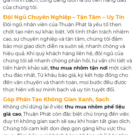
giá minh bạch, công bằng luôn là ưu tiên hàng đầu
của chúng tôi.
Đội Ngũ Chuyên Nghiệp – Tận Tâm – Uy Tín
Đội ngũ nhân viên của Thuận Phát là yếu tố then
chốt tạo nên sự khác biệt. Với tinh thần trách nhiệm
cao, sự chuyên nghiệp và tận tâm, chúng tôi đảm
bảo mọi giao dịch diễn ra suôn sẻ, nhanh chóng và
hiệu quả. Khi quý khách hàng liên hệ, đội ngũ của
chúng tôi sẽ nhanh chóng phản hồi, tư vấn chi tiết và
tiến hành khảo sát,
thu mua nhôm tận nơi
một cách
chu đáo nhất. Từ khâu báo giá, ký kết hợp đồng cho
đến vận chuyển và thanh toán, mọi bước đều được
thực hiện với sự minh bạch và uy tín tuyệt đối.
Góp Phần Tạo Không Gian Xanh, Sạch
Không chỉ dừng lại ở việc
thu mua nhôm phế liệu
giá cao
, Thuận Phát còn đặc biệt chú trọng đến việc
duy trì không gian sạch sẽ sau khi hoàn tất giao dịch.
Chúng tôi cam kết dọn dẹp gọn gàng khu vực thu