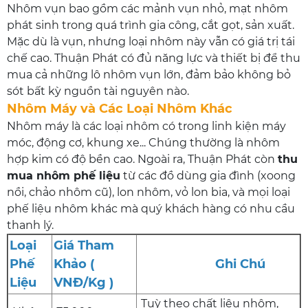
Nhôm vụn bao gồm các mảnh vụn nhỏ, mạt nhôm
phát sinh trong quá trình gia công, cắt gọt, sản xuất.
Mặc dù là vụn, nhưng loại nhôm này vẫn có giá trị tái
chế cao. Thuận Phát có đủ năng lực và thiết bị để thu
mua cả những lô nhôm vụn lớn, đảm bảo không bỏ
sót bất kỳ nguồn tài nguyên nào.
Nhôm Máy và Các Loại Nhôm Khác
Nhôm máy là các loại nhôm có trong linh kiện máy
móc, động cơ, khung xe... Chúng thường là nhôm
hợp kim có độ bền cao. Ngoài ra, Thuận Phát còn
thu
mua nhôm phế liệu
từ các đồ dùng gia đình (xoong
nồi, chảo nhôm cũ), lon nhôm, vỏ lon bia, và mọi loại
phế liệu nhôm khác mà quý khách hàng có nhu cầu
thanh lý.
Loại
Giá Tham
Phế
Khảo (
Ghi Chú
Liệu
VNĐ/Kg )
Tuỳ theo chất liệu nhôm,