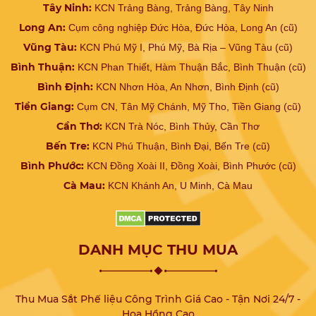
Tây Ninh:
KCN Trảng Bàng, Trảng Bàng, Tây Ninh
Long An:
Cụm công nghiệp Đức Hòa, Đức Hòa, Long An (cũ)
Vũng Tàu:
KCN Phú Mỹ I, Phú Mỹ, Bà Rịa – Vũng Tàu (cũ)
Bình Thuận:
KCN Phan Thiết, Hàm Thuận Bắc, Bình Thuận (cũ)
Bình Định:
KCN Nhơn Hòa, An Nhơn, Bình Định (cũ)
Tiền Giang:
Cụm CN, Tân Mỹ Chánh, Mỹ Tho, Tiền Giang (cũ)
Cần Thơ:
KCN Trà Nóc, Bình Thủy, Cần Thơ
Bến Tre:
KCN Phú Thuận, Bình Đại, Bến Tre (cũ)
Bình Phước:
KCN Đồng Xoài II, Đồng Xoài, Bình Phước (cũ)
Cà Mau:
KCN Khánh An, U Minh, Cà Mau
DANH MỤC THU MUA
Thu Mua Sắt Phế liệu Công Trình Giá Cao - Tận Nơi 24/7 -
Hoa Hồng Cao