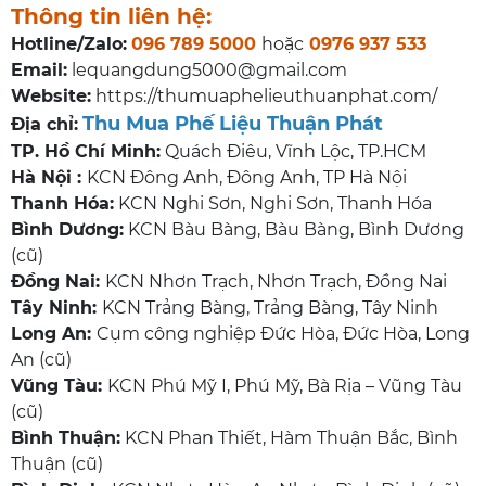
Thông tin liên hệ:
Hotline/Zalo:
096 789 5000
hoặc
0976 937 533
Email:
lequangdung5000@gmail.com
Website:
https://thumuaphelieuthuanphat.com/
Thu Mua Phế Liệu Thuận Phát
Địa chỉ:
TP. Hồ Chí Minh:
Quách Điêu, Vĩnh Lộc, TP.HCM
Hà Nội :
KCN Đông Anh, Đông Anh, TP Hà Nội
Thanh Hóa:
KCN Nghi Sơn, Nghi Sơn, Thanh Hóa
Bình Dương:
KCN Bàu Bàng, Bàu Bàng, Bình Dương
(cũ)
Đồng Nai:
KCN Nhơn Trạch, Nhơn Trạch, Đồng Nai
Tây Ninh:
KCN Trảng Bàng, Trảng Bàng, Tây Ninh
Long An:
Cụm công nghiệp Đức Hòa, Đức Hòa, Long
An (cũ)
Vũng Tàu:
KCN Phú Mỹ I, Phú Mỹ, Bà Rịa – Vũng Tàu
(cũ)
Bình Thuận:
KCN Phan Thiết, Hàm Thuận Bắc, Bình
Thuận (cũ)