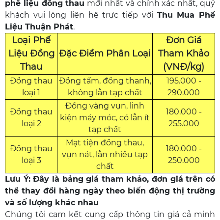
phế liệu đồng thau
mới nhất và chính xác nhất, quý
khách vui lòng liên hệ trực tiếp với
Thu Mua Phế
Liệu Thuận Phát
.
Loại Phế
Đơn Giá
Liệu Đồng
Đặc Điểm Phân Loại
Tham Khảo
Thau
(VNĐ/kg)
Đồng thau
Đồng tấm, đồng thanh,
195.000 -
loại 1
không lẫn tạp chất
290.000
Đồng vàng vụn, linh
Đồng thau
180.000 -
kiện máy móc, có lẫn ít
loại 2
255.000
tạp chất
Mạt tiện đồng thau,
Đồng thau
180.000 -
vụn nát, lẫn nhiều tạp
loại 3
250.000
chất
Lưu Ý: Đây là bảng giá tham khảo, đơn giá trên có
thể thay đổi hàng ngày theo biến động thị trường
và số lượng khác nhau
Chúng tôi cam kết cung cấp thông tin giá cả minh