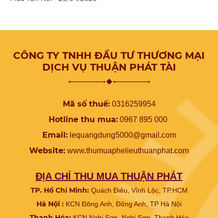
CÔNG TY TNHH ĐẦU TƯ THƯƠNG MẠI
DỊCH VỤ THUẬN PHÁT TÀI
Mã số thuế:
0316259954
Hotline thu mua:
0967 895 000
Email:
lequangdung5000@gmail.com
Website:
www.
thumuaphelieuthuanphat.com
ĐỊA CHỈ THU MUA THUẬN PHÁT
TP. Hồ Chí Minh:
Quách Điêu, Vĩnh Lộc, TP.HCM
Hà Nội :
KCN Đông Anh, Đông Anh, TP Hà Nội
Thanh Hóa:
KCN Nghi Sơn, Nghi Sơn, Thanh Hóa