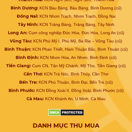
Bình Dương:
KCN Bàu Bàng, Bàu Bàng, Bình Dương (cũ)
Đồng Nai:
KCN Nhơn Trạch, Nhơn Trạch, Đồng Nai
Tây Ninh:
KCN Trảng Bàng, Trảng Bàng, Tây Ninh
Long An:
Cụm công nghiệp Đức Hòa, Đức Hòa, Long An (cũ)
Vũng Tàu:
KCN Phú Mỹ I, Phú Mỹ, Bà Rịa – Vũng Tàu (cũ)
Bình Thuận:
KCN Phan Thiết, Hàm Thuận Bắc, Bình Thuận (cũ)
Bình Định:
KCN Nhơn Hòa, An Nhơn, Bình Định (cũ)
Tiền Giang:
Cụm CN, Tân Mỹ Chánh, Mỹ Tho, Tiền Giang (cũ)
Cần Thơ:
KCN Trà Nóc, Bình Thủy, Cần Thơ
Bến Tre:
KCN Phú Thuận, Bình Đại, Bến Tre (cũ)
Bình Phước:
KCN Đồng Xoài II, Đồng Xoài, Bình Phước (cũ)
Cà Mau:
KCN Khánh An, U Minh, Cà Mau
DANH MỤC THU MUA