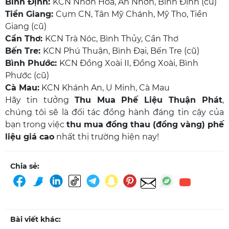
Bình Định:
KCN Nhơn Hòa, An Nhơn, Bình Định (cũ)
Tiền Giang:
Cụm CN, Tân Mỹ Chánh, Mỹ Tho, Tiền
Giang (cũ)
Cần Thơ:
KCN Trà Nóc, Bình Thủy, Cần Thơ
Bến Tre:
KCN Phú Thuận, Bình Đại, Bến Tre (cũ)
Bình Phước:
KCN Đồng Xoài II, Đồng Xoài, Bình
Phước (cũ)
Cà Mau:
KCN Khánh An, U Minh, Cà Mau
Hãy tin tưởng
Thu Mua Phế Liệu Thuận Phát
,
chúng tôi sẽ là đối tác đồng hành đáng tin cậy của
bạn trong việc
thu mua đồng thau (đồng vàng) phế
liệu giá cao
nhất thị trường hiện nay!
Chia sẻ:
Bài viết khác: