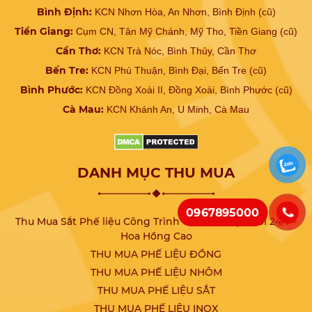
Bình Định:
KCN Nhơn Hòa, An Nhơn, Bình Định (cũ)
Tiền Giang:
Cụm CN, Tân Mỹ Chánh, Mỹ Tho, Tiền Giang (cũ)
Cần Thơ:
KCN Trà Nóc, Bình Thủy, Cần Thơ
Bến Tre:
KCN Phú Thuận, Bình Đại, Bến Tre (cũ)
Bình Phước:
KCN Đồng Xoài II, Đồng Xoài, Bình Phước (cũ)
Cà Mau:
KCN Khánh An, U Minh, Cà Mau
DANH MỤC THU MUA
0967895000
Thu Mua Sắt Phế liệu Công Trình Giá Cao - Tận Nơi 24/7 -
Hoa Hồng Cao
THU MUA PHẾ LIỆU ĐỒNG
THU MUA PHẾ LIỆU NHÔM
THU MUA PHẾ LIỆU SẮT
THU MUA PHẾ LIỆU INOX