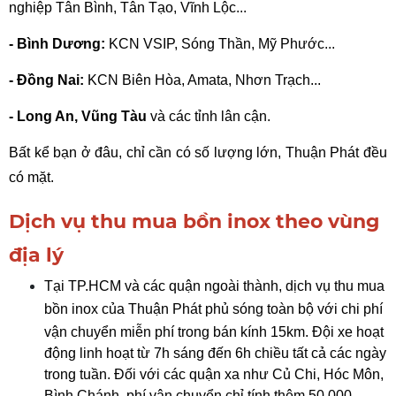
nghiệp Tân Bình, Tân Tạo, Vĩnh Lộc...
- Bình Dương:
 KCN VSIP, Sóng Thần, Mỹ Phước...
- Đồng Nai:
 KCN Biên Hòa, Amata, Nhơn Trạch...
- Long An, Vũng Tàu
 và các tỉnh lân cận.
Bất kể bạn ở đâu, chỉ cần có số lượng lớn, Thuận Phát
 đều 
có mặt.
Dịch vụ thu mua bồn inox theo vùng
địa lý
Tại TP.HCM và các quận ngoài thành, dịch vụ thu mua 
bồn inox của 
Thuận Phát
 phủ sóng toàn bộ với chi phí 
vận chuyển miễn phí trong bán kính 15km. Đội xe hoạt 
động linh hoạt từ 7h sáng đến 6h chiều tất cả các ngày 
trong tuần. Đối với các quận xa như Củ Chi, Hóc Môn, 
Bình Chánh, phí vận chuyển chỉ tính thêm 50.000-