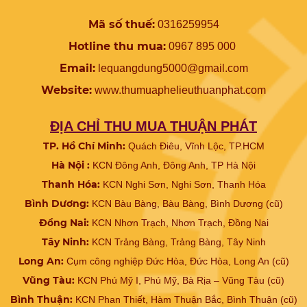
Mã số thuế:
0316259954
Hotline thu mua:
0967 895 000
Email:
lequangdung5000@gmail.com
Website:
www.
thumuaphelieuthuanphat.com
ĐỊA CHỈ THU MUA THUẬN PHÁT
TP. Hồ Chí Minh:
Quách Điêu, Vĩnh Lộc, TP.HCM
Hà Nội :
KCN Đông Anh, Đông Anh, TP Hà Nội
Thanh Hóa:
KCN Nghi Sơn, Nghi Sơn, Thanh Hóa
Bình Dương:
KCN Bàu Bàng, Bàu Bàng, Bình Dương (cũ)
Đồng Nai:
KCN Nhơn Trạch, Nhơn Trạch, Đồng Nai
Tây Ninh:
KCN Trảng Bàng, Trảng Bàng, Tây Ninh
Long An:
Cụm công nghiệp Đức Hòa, Đức Hòa, Long An (cũ)
Vũng Tàu:
KCN Phú Mỹ I, Phú Mỹ, Bà Rịa – Vũng Tàu (cũ)
Bình Thuận:
KCN Phan Thiết, Hàm Thuận Bắc, Bình Thuận (cũ)