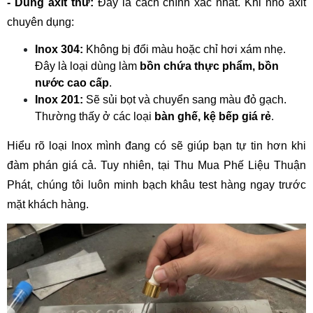
- Dùng axit thử:
 Đây là cách chính xác nhất. Khi nhỏ axit 
chuyên dụng:
Inox 304:
 Không bị đổi màu hoặc chỉ hơi xám nhẹ. 
Đây là loại dùng làm 
bồn chứa thực phẩm, bồn 
nước cao cấp
.
Inox 201:
 Sẽ sủi bọt và chuyển sang màu đỏ gạch. 
Thường thấy ở các loại 
bàn ghế, kệ bếp giá rẻ
.
Hiểu rõ loại Inox mình đang có sẽ giúp bạn tự tin hơn khi 
đàm phán giá cả. Tuy nhiên, tại Thu Mua Phế Liệu Thuận 
Phát, chúng tôi luôn minh bạch khâu test hàng ngay trước 
mặt khách hàng.