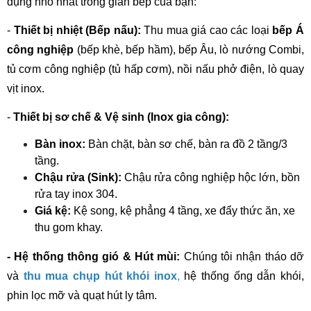
dụng nhỏ nhất trong gian bếp của bạn:
- 
Thiết bị nhiệt (Bếp nấu):
 Thu mua giá cao các loại 
bếp Á 
công nghiệp
 (bếp khè, bếp hầm), bếp Âu, lò nướng Combi, 
tủ cơm công nghiệp (tủ hấp cơm), nồi nấu phở điện, lò quay 
vịt inox.
- 
Thiết bị sơ chế & Vệ sinh (Inox gia công):
Bàn inox:
 Bàn chặt, bàn sơ chế, bàn ra đồ 2 tầng/3 
tầng.
Chậu rửa (Sink):
 Chậu rửa công nghiệp hộc lớn, bồn 
rửa tay inox 304.
Giá kệ:
 Kệ song, kệ phẳng 4 tầng, xe đẩy thức ăn, xe 
thu gom khay.
- Hệ thống thông gió & Hút mùi:
 Chúng tôi nhận tháo dỡ 
và 
thu mua chụp hút khói inox
,
 hệ thống ống dẫn khói, 
phin lọc mỡ và quạt hút ly tâm.