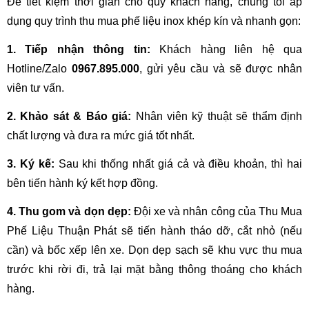
Để tiết kiệm thời gian cho quý khách hàng, chúng tôi áp 
dụng quy trình thu mua phế liệu inox khép kín và nhanh gọn:
1. Tiếp nhận thông tin:
 Khách hàng liên hệ qua 
Hotline/Zalo 
0967.895.000
, gửi yêu cầu và sẽ được nhân 
viên tư vấn.
2. Khảo sát & Báo giá:
 Nhân viên kỹ thuật sẽ thẩm định 
chất lượng và đưa ra mức giá tốt nhất.
3. Ký kế:
 Sau khi thống nhất giá cả và điều khoản, thì hai 
bên tiến hành ký kết hợp đồng.
4. Thu gom và dọn dẹp:
 Đội xe và nhân công của Thu Mua 
Phế Liệu Thuận Phát sẽ tiến hành tháo dỡ, cắt nhỏ (nếu 
cần) và bốc xếp lên xe. Dọn dẹp sạch sẽ khu vực thu mua 
trước khi rời đi, trả lại mặt bằng thông thoáng cho khách 
hàng.