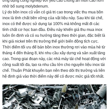
ứng dụng công nghiệp với yêu cầu chống ăn mòn cao hơn
nhờ bổ sung molybdenum.
Lý do bồn inox cũ vẫn có giá trị cao trong việc thu mua bồn
inox là tính chất bền vững của vật liệu này. Sau khi tái chế,
inox có thể được sử dụng lại 100% mà không mất đi các
tính chất cơ học ban đầu. Điều này khiến giá thu mua inox
luôn ổn định và có xu hướng tăng theo thời gian, đặc biệt là
khi giá nickel trên thị trường thế giới biến động tích cực.
Thời điểm tối ưu để bán bồn inox thường rơi vào mùa hè từ
tháng 4 đến tháng 8, khi nhu cầu xây dựng và sản xuất tăng
cao. Trong giai đoạn này, các nhà máy tái chế hoạt động với
công suất tối đa, tạo ra nhu cầu lớn cho nguyên liệu inox tái
chế. Thuận Phát khuyên bạn nên theo dõi thị trường và liên
hệ định giá vào thời điểm này để có được mức giá tốt nhất.