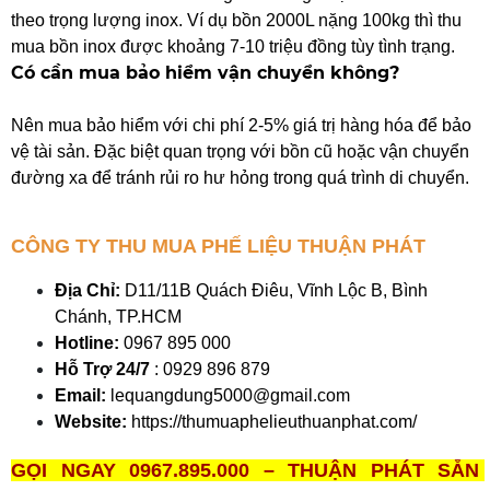
theo trọng lượng inox. Ví dụ bồn 2000L nặng 100kg thì thu 
mua bồn inox được khoảng 7-10 triệu đồng tùy tình trạng.
Có cần mua bảo hiểm vận chuyển không?
Nên mua bảo hiểm với chi phí 2-5% giá trị hàng hóa để bảo 
vệ tài sản. Đặc biệt quan trọng với bồn cũ hoặc vận chuyển 
đường xa để tránh rủi ro hư hỏng trong quá trình di chuyển.
CÔNG TY THU MUA PHẾ LIỆU THUẬN PHÁT
Địa Chỉ:
 D11/11B Quách Điêu, Vĩnh Lộc B, Bình 
Chánh, TP.HCM
Hotline:
 0967 895 000
Hỗ Trợ 24/7 
: 0929 896 879
Email:
 lequangdung5000@gmail.com
Website:
 https://thumuaphelieuthuanphat.com/
GỌI NGAY 0967.895.000 – THUẬN PHÁT SẴN 